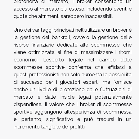
profondità di mercato, i broker consentono un
accesso al mercato più esteso, includendo eventi e
quote che altrimenti sarebbero inaccessibili.
Uno dei vantaggi principali nell'utilizzare un broker è
la gestione del bankroll, ovvero la gestione delle
risorse finanziarie dedicate alle scommesse, che
viene ottimizzata al fine di massimizzare i ritorni
economici. L'esperto legale nel campo delle
scommesse sportive conferma che affidarsi a
questi professionisti non solo aumenta le possibilità
di successo per i giocatori esperti, ma fornisce
anche un livello di protezione dalle fluttuazioni di
mercato e dalle insidie legali potenzialmente
dispendiose. Il valore che i broker di scommesse
sportive aggiungono all'esperienza di scommessa
è, pertanto, significativo e può tradursi in un
incremento tangibile dei profitti.