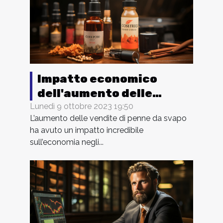
Impatto economico
dell'aumento delle
vendite di penne da
Lunedì 9 ottobre 2023 19:50
L’aumento delle vendite di penne da svapo
svapo
ha avuto un impatto incredibile
sull’economia negli...