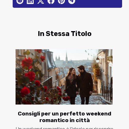
In Stessa Titolo
Consigli per un perfetto weekend
romantico in città