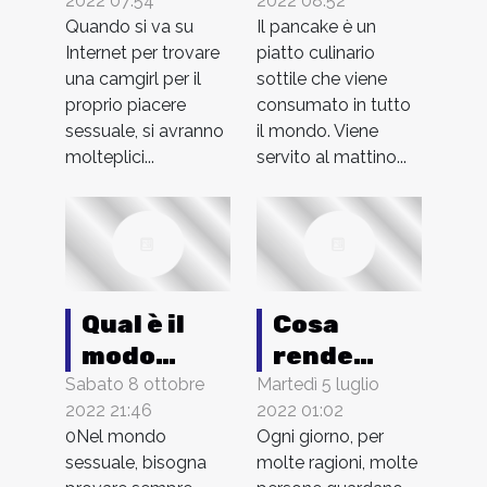
2022 08:52
2022 07:54
pancake
con una
Il pancake è un
Quando si va su
camgirl
piatto culinario
Internet per trovare
italiana?
sottile che viene
una camgirl per il
consumato in tutto
proprio piacere
il mondo. Viene
sessuale, si avranno
servito al mattino...
molteplici...
Qual è il
Cosa
modo
rende
migliore
migliore
Sabato 8 ottobre
Martedì 5 luglio
2022 21:46
2022 01:02
per godere
un gioco
0Nel mondo
Ogni giorno, per
del
porno e
sessuale, bisogna
molte ragioni, molte
piacere
come si