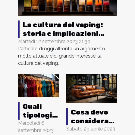
La cultura del vaping:
storia e implicazioni
sociali delle sigarette
Martedì 12 settembre 2023 21:30
L’articolo di oggi affronta un argomento
elettroniche
molto attuale e di grande interesse: la
cultura del vaping....
Quali
Cosa devo
tipologie
considerare
di
Mercoledì 6
quando
Sabato 29 aprile 2023
settembre 2023
grembiuli