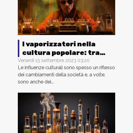
I vaporizzatori nella
cultura popolare: tra
cinema, musica e
Venerdì 15 settembre 2023 03:20
Le influenze culturali sono spesso un riflesso
letteratura
dei cambiamenti della società e, a volte,
sono anche dei...