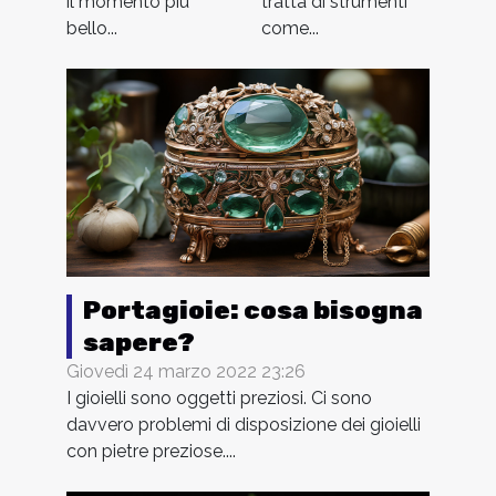
il momento più
tratta di strumenti
bello...
come...
Portagioie: cosa bisogna
sapere?
Giovedì 24 marzo 2022 23:26
I gioielli sono oggetti preziosi. Ci sono
davvero problemi di disposizione dei gioielli
con pietre preziose....