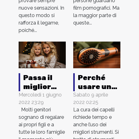
provare sempre
persone guardano
anale?
gioca?
nuove sensazioni. In
film pornografici. Ma
questo modo si
la maggior parte di
rafforza il legame,
queste...
poiché...
Passa il
Perché
miglior
usare una
Natale di
spazzola
Mercoledì 1 giugno
Sabato 9 aprile
2022 23:29
2022 02:25
sempre
rotante
Molti genitori
La cura dei capelli
per i
sognano di regalare
richiede tempo e
capelli?
ai propri figli e a
anche l’uso dei
tutte le loro famiglie
migliori strumenti. Si