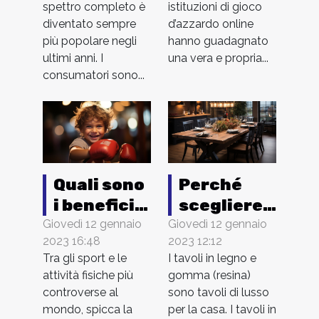
spettro completo è
istituzioni di gioco
spettro
diventato sempre
d’azzardo online
completo
più popolare negli
hanno guadagnato
?
ultimi anni. I
una vera e propria...
consumatori sono...
Quali sono
Perché
i benefici
scegliere
della boxe
tavoli in
Giovedì 12 gennaio
Giovedì 12 gennaio
2023 16:48
2023 12:12
per i
legno e
Tra gli sport e le
I tavoli in legno e
bambini?
gomma?
attività fisiche più
gomma (resina)
controverse al
sono tavoli di lusso
mondo, spicca la
per la casa. I tavoli in