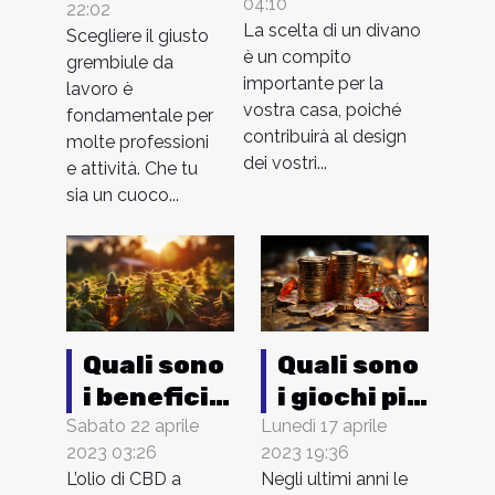
04:10
scelgo un
22:02
da lavoro
La scelta di un divano
Scegliere il giusto
divano ?
scegliere
è un compito
grembiule da
?
importante per la
lavoro è
vostra casa, poiché
fondamentale per
contribuirà al design
molte professioni
dei vostri...
e attività. Che tu
sia un cuoco...
Quali sono
Quali sono
i benefici
i giochi più
dell'uso
redditizi
Sabato 22 aprile
Lunedì 17 aprile
2023 03:26
2023 19:36
dell'olio di
dei casinò
L’olio di CBD a
Negli ultimi anni le
CBD a
online ?