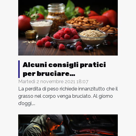
Alcuni consigli pratici
per bruciare
velocemente i grassi
Martedì 2 novembre 2021 18:07
La perdita di peso richiede innanzitutto che il
grasso nel corpo venga bruciato. Al giorno
d’oggi,...