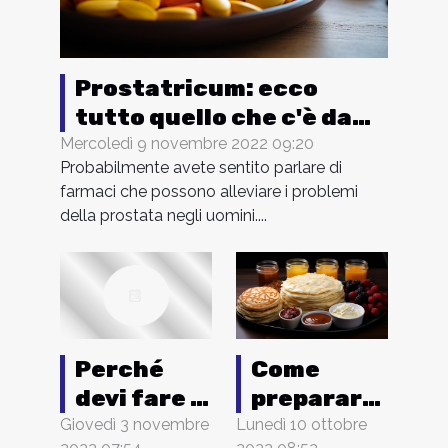
Prostatricum: ecco
tutto quello che c'è da
sapere su questo
Mercoledì 9 novembre 2022 09:20
Probabilmente avete sentito parlare di
farmaco
farmaci che possono alleviare i problemi
della prostata negli uomini....
Come
Perché
preparare
devi fare il
un
tuo show
Lunedì 10 ottobre
Giovedì 3 novembre