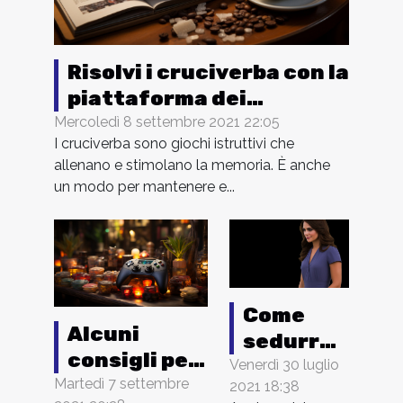
Risolvi i cruciverba con la
piattaforma dei
cruciverba
Mercoledì 8 settembre 2021 22:05
I cruciverba sono giochi istruttivi che
allenano e stimolano la memoria. È anche
un modo per mantenere e...
Come
Alcuni
sedurre
consigli per
un uomo
Venerdì 30 luglio
scegliere
Martedì 7 settembre
2021 18:38
?