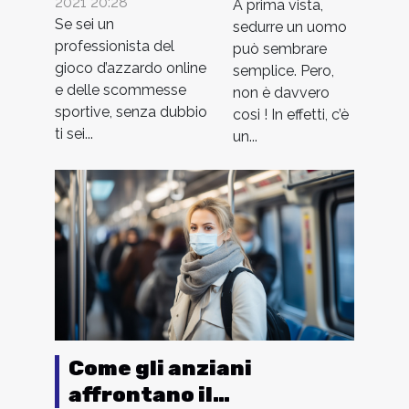
2021 20:28
A prima vista,
una buona
Se sei un
sedurre un uomo
piattaforma
professionista del
può sembrare
di gioco
gioco d’azzardo online
semplice. Pero,
e delle scommesse
non è davvero
sportive, senza dubbio
cosi ! In effetti, c’è
ti sei...
un...
Come gli anziani
affrontano il