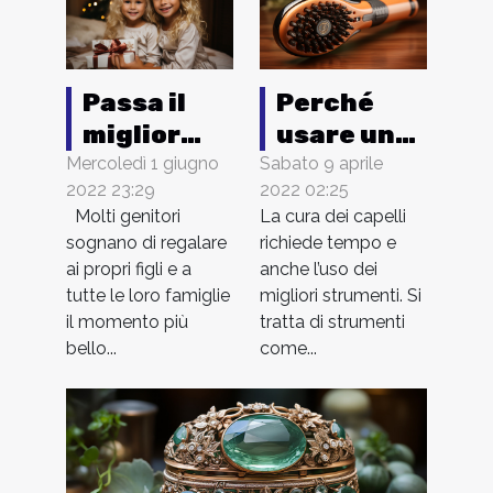
Passa il
Perché
miglior
usare una
Natale di
spazzola
Mercoledì 1 giugno
Sabato 9 aprile
2022 23:29
2022 02:25
sempre
rotante
Molti genitori
La cura dei capelli
per i
sognano di regalare
richiede tempo e
capelli?
ai propri figli e a
anche l’uso dei
tutte le loro famiglie
migliori strumenti. Si
il momento più
tratta di strumenti
bello...
come...