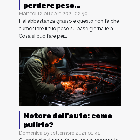
perdere peso
velocemente
Martedì 12 ottobre 2021 02:59
Hai abbastanza grasso e questo non fa che
aumentare il tuo peso su base giornaliera.
Cosa si può fare per...
Motore dell'auto: come
pulirlo?
Domenica 19 settembre 2021 02:41