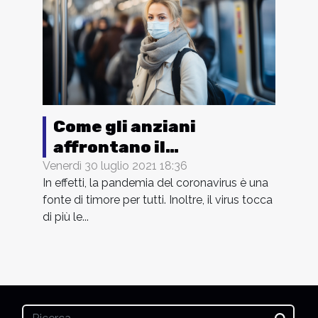
Come gli anziani
affrontano il
Coronavirus ?
Venerdì 30 luglio 2021 18:36
In effetti, la pandemia del coronavirus è una
fonte di timore per tutti. Inoltre, il virus tocca
di più le...