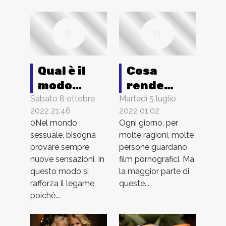
Qual è il
Cosa
modo
rende
migliore
migliore
Sabato 8 ottobre
Martedì 5 luglio
2022 21:46
2022 01:02
per godere
un gioco
0Nel mondo
Ogni giorno, per
del
porno e
sessuale, bisogna
molte ragioni, molte
piacere
come si
provare sempre
persone guardano
anale?
gioca?
nuove sensazioni. In
film pornografici. Ma
questo modo si
la maggior parte di
rafforza il legame,
queste...
poiché...