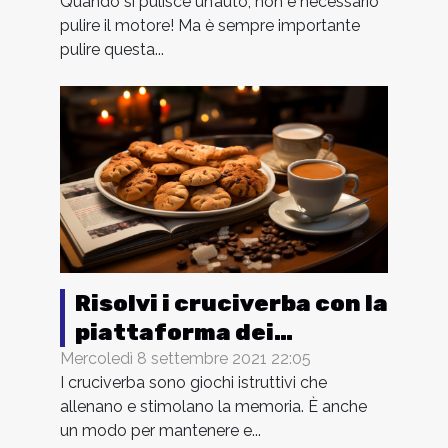
Quando si pulisce un’auto, non è necessario
pulire il motore! Ma è sempre importante
pulire questa...
Risolvi i cruciverba con la
piattaforma dei
cruciverba
Mercoledì 8 settembre 2021 22:05
I cruciverba sono giochi istruttivi che
allenano e stimolano la memoria. È anche
un modo per mantenere e...