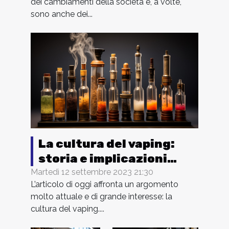
dei cambiamenti della società e, a volte,
sono anche dei...
La cultura del vaping:
storia e implicazioni
sociali delle sigarette
Martedì 12 settembre 2023 21:30
L’articolo di oggi affronta un argomento
elettroniche
molto attuale e di grande interesse: la
cultura del vaping....