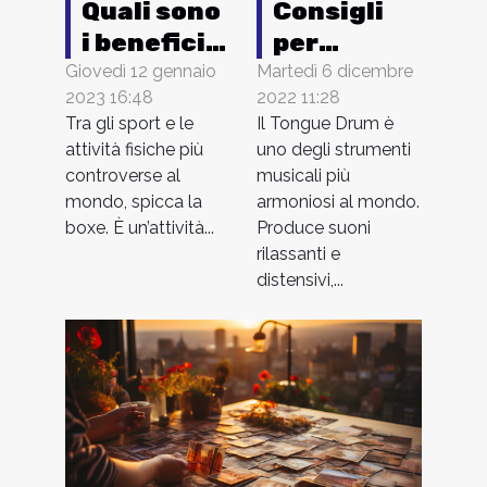
Quali sono
Consigli
i benefici
per
della boxe
suonare il
Giovedì 12 gennaio
Martedì 6 dicembre
2023 16:48
2022 11:28
per i
Tongue
Tra gli sport e le
Il Tongue Drum è
bambini?
Drum
attività fisiche più
uno degli strumenti
controverse al
musicali più
mondo, spicca la
armoniosi al mondo.
boxe. È un’attività...
Produce suoni
rilassanti e
distensivi,...