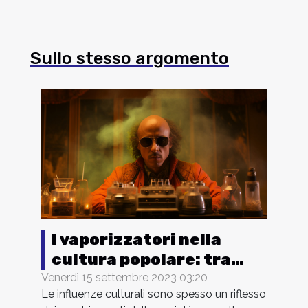
Sullo stesso argomento
I vaporizzatori nella
cultura popolare: tra
cinema, musica e
Venerdì 15 settembre 2023 03:20
Le influenze culturali sono spesso un riflesso
letteratura