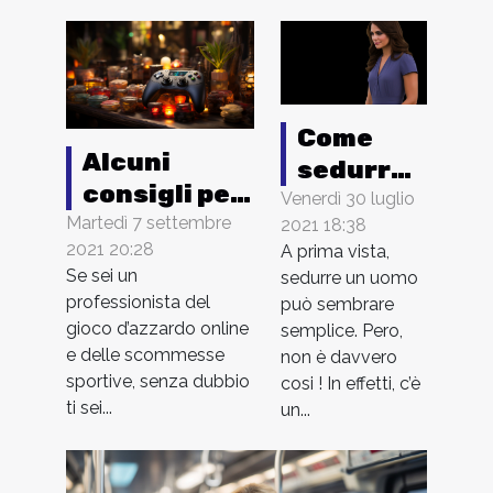
Come
Alcuni
sedurre
consigli per
un uomo
Venerdì 30 luglio
scegliere
Martedì 7 settembre
2021 18:38
?
2021 20:28
A prima vista,
una buona
Se sei un
sedurre un uomo
piattaforma
professionista del
può sembrare
di gioco
gioco d’azzardo online
semplice. Pero,
e delle scommesse
non è davvero
sportive, senza dubbio
cosi ! In effetti, c’è
ti sei...
un...