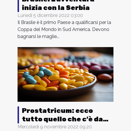
inizia con la Serbia
Lunedì 5 dicembre 2022 03:00
Il Brasile è il primo Paese a qualificarsi per la
Coppa del Mondo in Sud America. Devono
bagnarsi le maglie...
Prostatricum: ecco
tutto quello che c'è da
sapere su questo
Mercoledì 9 novembre 2022 09:20