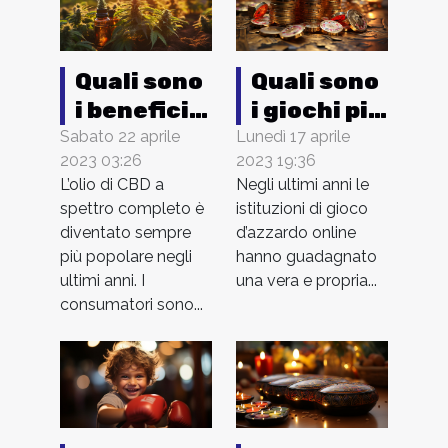
Quali sono
Quali sono
i benefici
i giochi più
dell'uso
redditizi
Sabato 22 aprile
Lunedì 17 aprile
2023 03:26
2023 19:36
dell'olio di
dei casinò
L’olio di CBD a
Negli ultimi anni le
CBD a
online ?
spettro completo è
istituzioni di gioco
spettro
diventato sempre
d’azzardo online
completo
più popolare negli
hanno guadagnato
?
ultimi anni. I
una vera e propria...
consumatori sono...