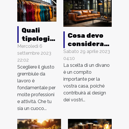
Quali
Cosa devo
tipologie
considerare
di
Mercoledì 6
quando
Sabato 29 aprile 2023
settembre 2023
grembiuli
04:10
scelgo un
22:02
da lavoro
La scelta di un divano
Scegliere il giusto
divano ?
scegliere
è un compito
grembiule da
?
importante per la
lavoro è
vostra casa, poiché
fondamentale per
contribuirà al design
molte professioni
dei vostri...
e attività. Che tu
sia un cuoco...