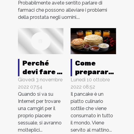
Probabilmente avete sentito parlare di
farmaco
farmaci che possono alleviare i problemi
della prostata negli uomini....
Come
Perché
preparare
devi fare il
un
tuo show
Lunedì 10 ottobre
Giovedì 3 novembre
2022 08:52
2022 07:54
pancake
con una
Il pancake è un
Quando si va su
camgirl
piatto culinario
Internet per trovare
italiana?
sottile che viene
una camgirl per il
consumato in tutto
proprio piacere
il mondo. Viene
sessuale, si avranno
servito al mattino...
molteplici...